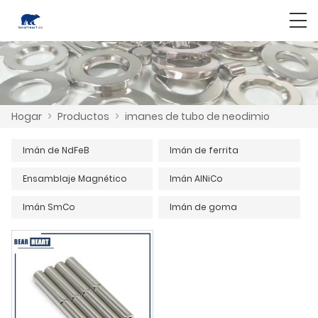
Hogar
>
Productos
>
imanes de tubo de neodimio
Imán de NdFeB
Imán de ferrita
Ensamblaje Magnético
Imán AlNiCo
Imán SmCo
Imán de goma