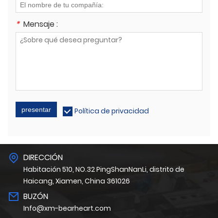
*
Mensaje :
presentar
Política de privacidad
DIRECCIÓN
Habitación 510, NO.32 PingShanNanLi, distrito de
Haicang, Xiamen, China 361026
BUZÓN
Info@xm-bearheart.com